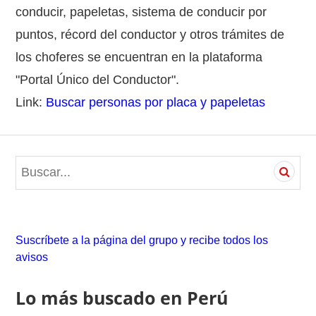
conducir, papeletas, sistema de conducir por
puntos, récord del conductor y otros trámites de
los choferes se encuentran en la plataforma
"Portal Único del Conductor".
Link:
Buscar personas por placa y papeletas
S
e
a
r
c
Suscríbete a la página del grupo y recibe todos los
h
avisos
f
o
Lo más buscado en Perú
r