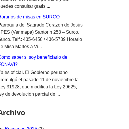
uedes consultar gratis....
Horarios de misas en SURCO
Parroquia del Sagrado Corazón de Jesús
- PES (Ver mapa) Santorín 258 – Surco,
Surco. Telf.: 435-6458 / 436-5739 Horario
e Misa Martes a Vi...
Como saber si soy beneficiario del
FONAVI?
Ya es oficial. El Gobierno peruano
promulgó el pasado 11 de noviembre la
Ley 31928, que modifica la Ley 29625,
ey de devolución parcial de ...
Archivo
▼
Buscar en 2025
(2)