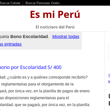
Buscar Celular
Buscar Personas Gratis
Es mi Perú
El noticiero del Perú
iqueta
Bono Escolaridad
.
Mostrar todas
as entradas
bono por Escolaridad S/ 400
r
ad: ¿cuánto es y a quiénes corresponde recibirlo?
 reglamentarias para el otorgamiento de la
f
ará, por única vez, en la planilla de pagos de enero
r
las disposiciones reglamentarias para el
:
aridad, que se pagará, por única vez, en la planilla