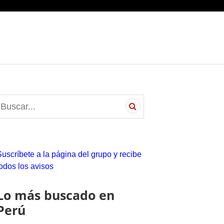
S
e
a
c
Suscríbete a la página del grupo y recibe
h
todos los avisos
o
Lo más buscado en
Perú