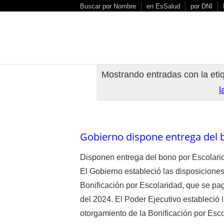
S
Buscar por Nombre
en EsSalud
por DNI
k
i
p
t
o
Mostrando entradas con la et
c
l
o
n
t
e
Gobierno dispone entrega del 
n
t
Disponen entrega del bono por Escolarid
El Gobierno estableció las disposiciones
Bonificación por Escolaridad, que se pag
del 2024. El Poder Ejecutivo estableció 
otorgamiento de la Bonificación por Escol