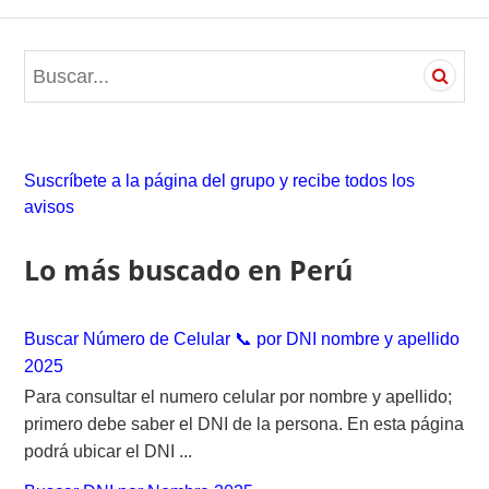
S
e
a
r
c
Suscríbete a la página del grupo y recibe todos los
h
avisos
f
o
Lo más buscado en Perú
r
:
Buscar Número de Celular 📞 por DNI nombre y apellido
2025
Para consultar el numero celular por nombre y apellido;
primero debe saber el DNI de la persona. En esta página
podrá ubicar el DNI ...