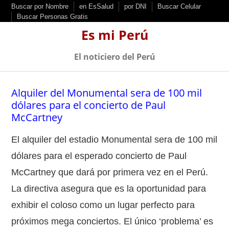
S
Buscar por Nombre
en EsSalud
por DNI
Buscar Celular
Buscar Personas Gratis
k
Es mi Perú
i
p
El noticiero del Perú
t
o
Alquiler del Monumental sera de 100 mil
c
dólares para el concierto de Paul
o
McCartney
n
t
El alquiler del estadio Monumental sera de 100 mil
e
dólares para el esperado concierto de Paul
n
McCartney que dará por primera vez en el Perú.
t
La directiva asegura que es la oportunidad para
exhibir el coloso como un lugar perfecto para
próximos mega conciertos. El único ‘problema’ es