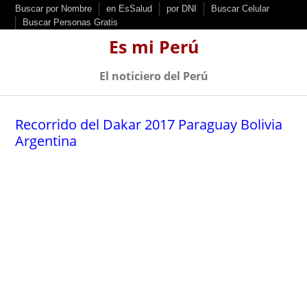
S
Buscar por Nombre
en EsSalud
por DNI
Buscar Celular
Buscar Personas Gratis
k
Es mi Perú
i
p
El noticiero del Perú
t
o
Recorrido del Dakar 2017 Paraguay Bolivia
c
Argentina
o
n
t
e
n
t