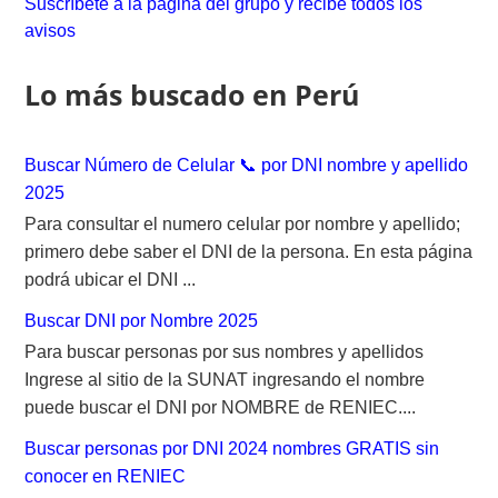
Suscríbete a la página del grupo y recibe todos los
h
avisos
f
o
Lo más buscado en Perú
r
:
Buscar Número de Celular 📞 por DNI nombre y apellido
2025
Para consultar el numero celular por nombre y apellido;
primero debe saber el DNI de la persona. En esta página
podrá ubicar el DNI ...
Buscar DNI por Nombre 2025
Para buscar personas por sus nombres y apellidos
Ingrese al sitio de la SUNAT ingresando el nombre
puede buscar el DNI por NOMBRE de RENIEC....
Buscar personas por DNI 2024 nombres GRATIS sin
conocer en RENIEC