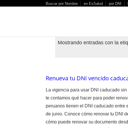
S
Buscar por Nombre
en EsSalud
por DNI
k
i
p
t
o
Mostrando entradas con la eti
c
o
n
t
e
Renueva tu DNI vencido caduca
n
t
La vigencia para usar DNI caducado sin 
te contamos qué hacer para poder renova
peruanos tienen el DNI caducado entre e
de junio. Conoce cómo renovar tu DNI de
cómo puede renovar su documento desde 