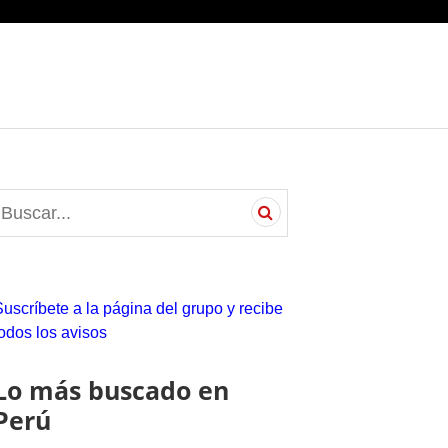
S
e
a
c
Suscríbete a la página del grupo y recibe
h
todos los avisos
o
Lo más buscado en
Perú