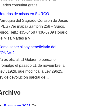
uedes consultar gratis....
Horarios de misas en SURCO
Parroquia del Sagrado Corazón de Jesús
- PES (Ver mapa) Santorín 258 – Surco,
Surco. Telf.: 435-6458 / 436-5739 Horario
e Misa Martes a Vi...
Como saber si soy beneficiario del
FONAVI?
Ya es oficial. El Gobierno peruano
promulgó el pasado 11 de noviembre la
Ley 31928, que modifica la Ley 29625,
ey de devolución parcial de ...
Archivo
▼
Buscar en 2025
(2)