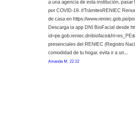
a una agencia de esta institución, pasar 
por COVID-19. #TrámitesRENIEC Renueva 
de casa en https://www.reniec.gob.pe/p
Descarga la app DNI BioFacial desde htt
id=pe.gob.reniec.dnibioface&hl=es_PE&g
presenciales del RENIEC (Registro Nacion
comodidad de tu hogar, evita ir a un...
Amanda M.
22:22