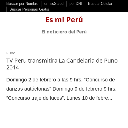
S
Buscar por Nombre
en EsSalud
por DNI
Buscar Celular
Buscar Personas Gratis
k
Es mi Perú
i
p
El noticiero del Perú
t
o
c
Puno
TV Peru transmitira La Candelaria de Puno
o
2014
n
t
Domingo 2 de febrero a las 9 hrs. “Concurso de
e
danzas autóctonas” Domingo 9 de febrero 9 hrs.
n
“Concurso traje de luces”. Lunes 10 de febre...
t