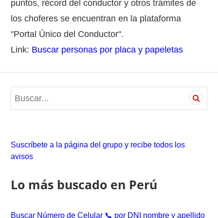
puntos, récord del conductor y otros trámites de
los choferes se encuentran en la plataforma
"Portal Único del Conductor".
Link:
Buscar personas por placa y papeletas
S
e
a
r
c
Suscríbete a la página del grupo y recibe todos los
h
avisos
f
o
Lo más buscado en Perú
r
:
Buscar Número de Celular 📞 por DNI nombre y apellido