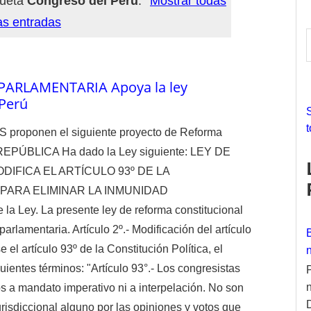
queta
Congreso del Peru
.
Mostrar todas
as entradas
 PARLAMENTARIA Apoya la ley
r
 Perú
ES proponen el siguiente proyecto de Reforma
f
EPÚBLICA Ha dado la Ley siguiente: LEY DE
r
IFICA EL ARTÍCULO 93º DE LA
:
 PARA ELIMINAR LA INMUNIDAD
a Ley. La presente ley de reforma constitucional
arlamentaria. Artículo 2º.- Modificación del artículo
 el artículo 93º de la Constitución Política, el
ientes términos: "Artículo 93°.- Los congresistas
s a mandato imperativo ni a interpelación. No son
risdiccional alguno por las opiniones y votos que