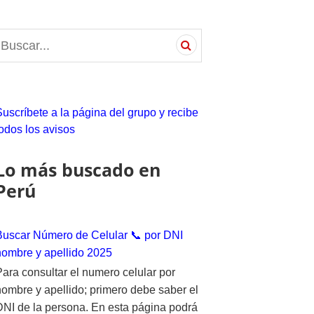
S
e
a
c
Suscríbete a la página del grupo y recibe
h
todos los avisos
o
Lo más buscado en
Perú
Buscar Número de Celular 📞 por DNI
nombre y apellido 2025
Para consultar el numero celular por
nombre y apellido; primero debe saber el
DNI de la persona. En esta página podrá