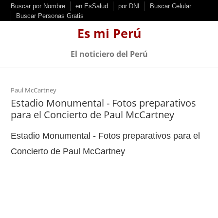
S
Buscar por Nombre
en EsSalud
por DNI
Buscar Celular
Buscar Personas Gratis
k
Es mi Perú
i
p
El noticiero del Perú
t
o
c
Paul McCartney
Estadio Monumental - Fotos preparativos
o
para el Concierto de Paul McCartney
n
t
Estadio Monumental - Fotos preparativos para el
e
Concierto de Paul McCartney
n
t