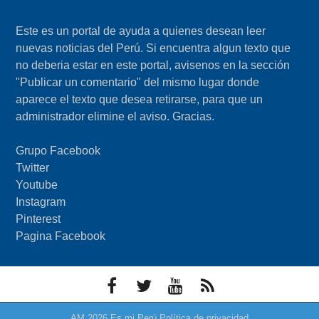
Este es un portal de ayuda a quienes desean leer
nuevas noticias del Perú. Si encuentra algun texto que
no deberia estar en este portal, avisenos en la sección
"Publicar un comentario" del mismo lugar donde
aparece el texto que desea retirarse, para que un
administrador elimine el aviso. Gracias.
Grupo Facebook
Twitter
Youtube
Instagram
Pinterest
Pagina Facebook
F
T
Y
F
a
w
o
e
c
i
u
e
AM
2026
Es mi Perú
Política de privacidad