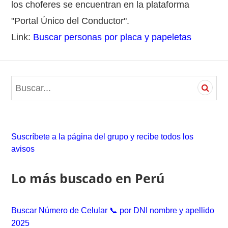
los choferes se encuentran en la plataforma
"Portal Único del Conductor".
Link:
Buscar personas por placa y papeletas
S
e
a
r
c
Suscríbete a la página del grupo y recibe todos los
h
avisos
f
o
Lo más buscado en Perú
r
:
Buscar Número de Celular 📞 por DNI nombre y apellido
2025