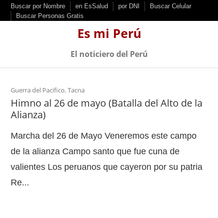
S
Buscar por Nombre
en EsSalud
por DNI
Buscar Celular
Buscar Personas Gratis
k
Es mi Perú
i
p
El noticiero del Perú
t
o
c
Guerra del Pacifico
,
Tacna
Himno al 26 de mayo (Batalla del Alto de la
o
Alianza)
n
t
Marcha del 26 de Mayo Veneremos este campo
e
de la alianza Campo santo que fue cuna de
n
valientes Los peruanos que cayeron por su patria
t
Re...