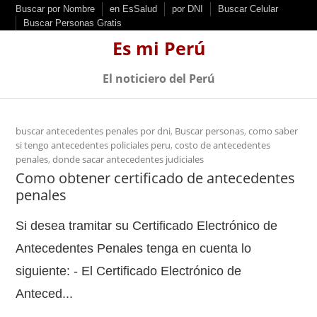
S
Buscar por Nombre
en EsSalud
por DNI
Buscar Celular
Buscar Personas Gratis
k
Es mi Perú
i
p
El noticiero del Perú
t
o
c
buscar antecedentes penales por dni
,
Buscar personas
,
como saber
si tengo antecedentes policiales peru
,
costo de antecedentes
o
penales
,
donde sacar antecedentes judiciales
n
Como obtener certificado de antecedentes
t
penales
e
Si desea tramitar su Certificado Electrónico de
n
t
Antecedentes Penales tenga en cuenta lo
siguiente: - El Certificado Electrónico de
Anteced...