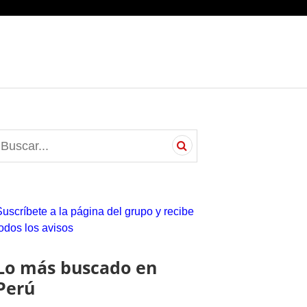
S
e
a
c
Suscríbete a la página del grupo y recibe
h
todos los avisos
o
Lo más buscado en
Perú