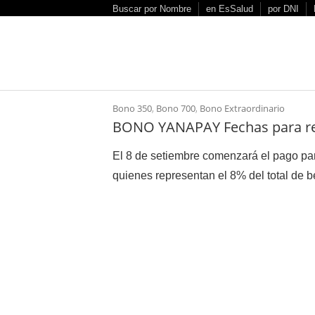
S
Buscar por Nombre
en EsSalud
por DNI
k
i
p
t
o
Bono 350
,
Bono 700
,
Bono Extraordinario
c
BONO YANAPAY Fechas para reci
o
n
El 8 de setiembre comenzará el pago par
t
quienes representan el 8% del total de ben
e
n
t