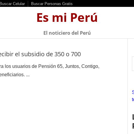
Buscar Celular
Buscar Personas Gratis
Es mi Perú
El noticiero del Perú
bir el subsidio de 350 o 700
a los usuarios de Pensión 65, Juntos, Contigo,
eficiarios. ...
r
f
r
: