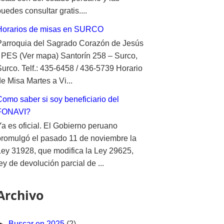
uedes consultar gratis....
Horarios de misas en SURCO
Parroquia del Sagrado Corazón de Jesús
- PES (Ver mapa) Santorín 258 – Surco,
Surco. Telf.: 435-6458 / 436-5739 Horario
e Misa Martes a Vi...
Como saber si soy beneficiario del
FONAVI?
Ya es oficial. El Gobierno peruano
promulgó el pasado 11 de noviembre la
Ley 31928, que modifica la Ley 29625,
ey de devolución parcial de ...
Archivo
►
Buscar en 2025
(2)