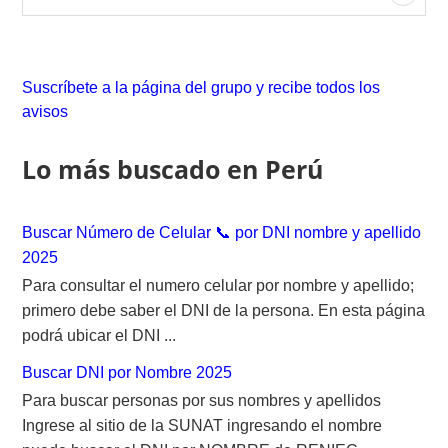
e
a
r
c
Suscríbete a la página del grupo y recibe todos los
h
avisos
f
o
Lo más buscado en Perú
r
:
Buscar Número de Celular 📞 por DNI nombre y apellido
2025
Para consultar el numero celular por nombre y apellido;
primero debe saber el DNI de la persona. En esta página
podrá ubicar el DNI ...
Buscar DNI por Nombre 2025
Para buscar personas por sus nombres y apellidos
Ingrese al sitio de la SUNAT ingresando el nombre