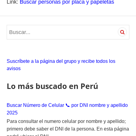
Link:
Buscar personas por placa y papeletas
S
e
a
r
c
Suscríbete a la página del grupo y recibe todos los
h
avisos
f
o
Lo más buscado en Perú
r
:
Buscar Número de Celular 📞 por DNI nombre y apellido
2025
Para consultar el numero celular por nombre y apellido;
primero debe saber el DNI de la persona. En esta página