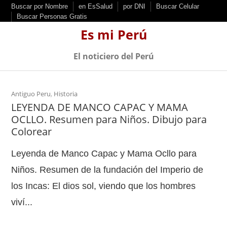
S
Buscar por Nombre
en EsSalud
por DNI
Buscar Celular
Buscar Personas Gratis
k
Es mi Perú
i
p
El noticiero del Perú
t
o
c
Antiguo Peru
,
Historia
LEYENDA DE MANCO CAPAC Y MAMA
o
OCLLO. Resumen para Niños. Dibujo para
n
Colorear
t
e
Leyenda de Manco Capac y Mama Ocllo para
n
Niños. Resumen de la fundación del Imperio de
t
los Incas: El dios sol, viendo que los hombres
viví...