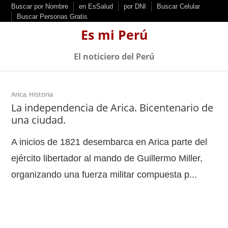
S
Buscar por Nombre
en EsSalud
por DNI
Buscar Celular
Buscar Personas Gratis
k
Es mi Perú
i
p
El noticiero del Perú
t
o
c
Arica
,
Historia
La independencia de Arica. Bicentenario de
o
una ciudad.
n
t
A inicios de 1821 desembarca en Arica parte del
e
ejército libertador al mando de Guillermo Miller,
n
organizando una fuerza militar compuesta p...
t