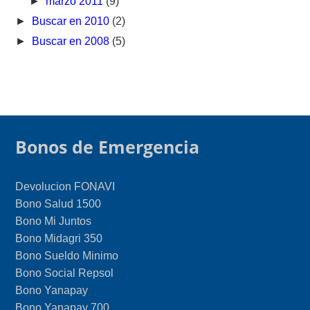
►
marzo 2011
(9)
►
Buscar en 2010
(2)
►
Buscar en 2008
(5)
Bonos de Emergencia
Devolucion FONAVI
Bono Salud 1500
Bono Mi Juntos
Bono Midagri 350
Bono Sueldo Minimo
Bono Social Repsol
Bono Yanapay
Bono Yanapay 700