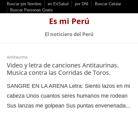
S
Buscar por Nombre
en EsSalud
por DNI
Buscar Celular
Buscar Personas Gratis
k
Es mi Perú
i
p
El noticiero del Perú
t
o
c
Antitaurino
Video y letra de canciones Antitaurinas.
o
Musica contra las Corridas de Toros.
n
t
SANGRE EN LA ARENA Letra: Siento lazos en mi
e
cabeza Unos cuantos seres humanos me rodean
n
Sus lanzas me golpean Sus puntas envenenada...
t