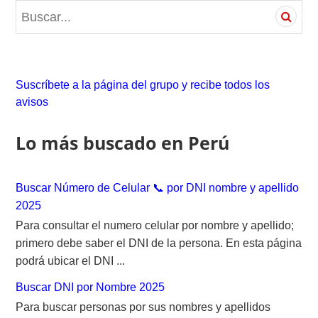
S
e
a
r
c
Suscríbete a la página del grupo y recibe todos los
h
avisos
f
o
Lo más buscado en Perú
r
:
Buscar Número de Celular 📞 por DNI nombre y apellido
2025
Para consultar el numero celular por nombre y apellido;
primero debe saber el DNI de la persona. En esta página
podrá ubicar el DNI ...
Buscar DNI por Nombre 2025
Para buscar personas por sus nombres y apellidos