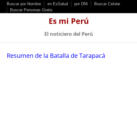
S
Buscar por Nombre
en EsSalud
por DNI
Buscar Celular
Buscar Personas Gratis
k
Es mi Perú
i
p
El noticiero del Perú
t
o
Resumen de la Batalla de Tarapacá
c
o
n
t
e
n
t