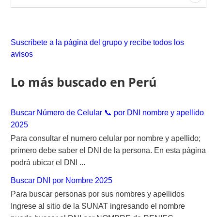
e
a
r
c
Suscríbete a la página del grupo y recibe todos los
h
avisos
f
o
Lo más buscado en Perú
r
:
Buscar Número de Celular 📞 por DNI nombre y apellido
2025
Para consultar el numero celular por nombre y apellido;
primero debe saber el DNI de la persona. En esta página
podrá ubicar el DNI ...
Buscar DNI por Nombre 2025
Para buscar personas por sus nombres y apellidos
Ingrese al sitio de la SUNAT ingresando el nombre