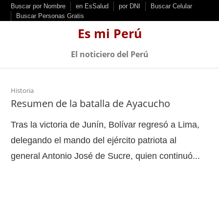
S
Buscar por Nombre
en EsSalud
por DNI
Buscar Celular
Buscar Personas Gratis
k
Es mi Perú
i
p
El noticiero del Perú
t
o
c
Historia
Resumen de la batalla de Ayacucho
o
n
Tras la victoria de Junín, Bolívar regresó a Lima,
t
delegando el mando del ejército patriota al
e
general Antonio José de Sucre, quien continuó...
n
t