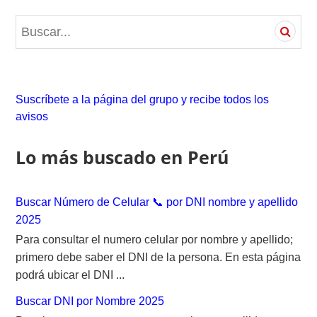
S
e
a
r
c
Suscríbete a la página del grupo y recibe todos los
h
avisos
f
o
Lo más buscado en Perú
r
:
Buscar Número de Celular 📞 por DNI nombre y apellido
2025
Para consultar el numero celular por nombre y apellido;
primero debe saber el DNI de la persona. En esta página
podrá ubicar el DNI ...
Buscar DNI por Nombre 2025