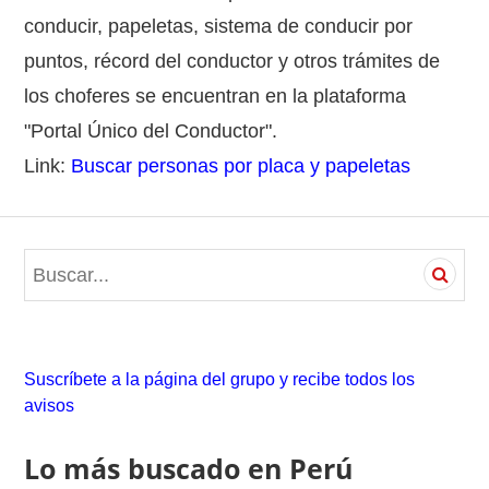
conducir, papeletas, sistema de conducir por
puntos, récord del conductor y otros trámites de
los choferes se encuentran en la plataforma
"Portal Único del Conductor".
Link:
Buscar personas por placa y papeletas
S
e
a
r
c
Suscríbete a la página del grupo y recibe todos los
h
avisos
f
o
Lo más buscado en Perú
r