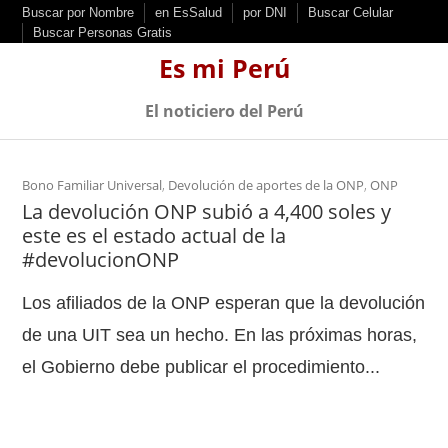
S
Buscar por Nombre
en EsSalud
por DNI
Buscar Celular
Buscar Personas Gratis
k
Es mi Perú
i
p
El noticiero del Perú
t
o
c
Bono Familiar Universal
,
Devolución de aportes de la ONP
,
ONP
La devolución ONP subió a 4,400 soles y
o
este es el estado actual de la
n
#devolucionONP
t
e
Los afiliados de la ONP esperan que la devolución
n
de una UIT sea un hecho. En las próximas horas,
t
el Gobierno debe publicar el procedimiento...