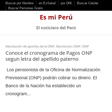
S
Buscar por Nombre
en EsSalud
por DNI
Buscar Celular
Buscar Personas Gratis
k
Es mi Perú
i
p
El noticiero del Perú
t
o
c
Devolución de aportes de la ONP
,
Devolucion ONP
,
ONP
Conoce el cronograma de Pagos ONP
o
segun letra del apellido paterno
n
t
Los pensionista de la Oficina de Normalización
e
Previsional (ONP) podrán cobrar su dinero. El
n
Banco de la Nación ha establecido un
t
cronogram...