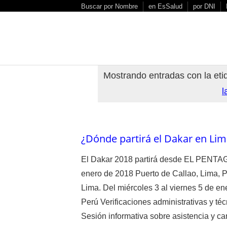
S
Buscar por Nombre
en EsSalud
por DNI
k
i
p
t
o
Mostrando entradas con la et
c
l
o
n
t
e
¿Dónde partirá el Dakar en Li
n
t
El Dakar 2018 partirá desde EL PENTAG
enero de 2018 Puerto de Callao, Lima, P
Lima. Del miércoles 3 al viernes 5 de 
Perú Verificaciones administrativas y té
Sesión informativa sobre asistencia y ca