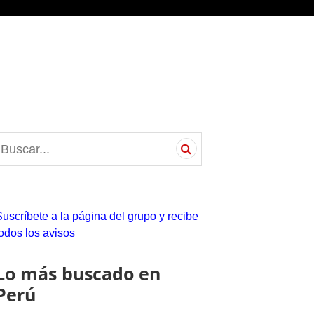
S
e
a
c
Suscríbete a la página del grupo y recibe
h
todos los avisos
o
Lo más buscado en
Perú