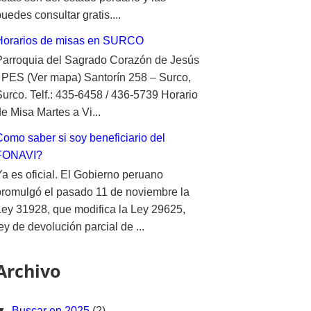
uedes consultar gratis....
Horarios de misas en SURCO
Parroquia del Sagrado Corazón de Jesús
- PES (Ver mapa) Santorín 258 – Surco,
Surco. Telf.: 435-6458 / 436-5739 Horario
e Misa Martes a Vi...
Como saber si soy beneficiario del
FONAVI?
Ya es oficial. El Gobierno peruano
promulgó el pasado 11 de noviembre la
Ley 31928, que modifica la Ley 29625,
ey de devolución parcial de ...
Archivo
▼
Buscar en 2025
(2)