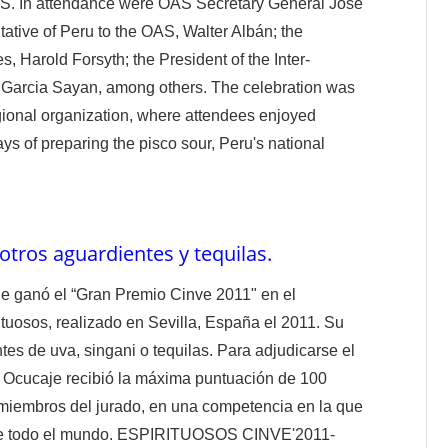
AS. In attendance were OAS Secretary General Jose
ative of Peru to the OAS, Walter Albán; the
, Harold Forsyth; the President of the Inter-
Garcia Sayan, among others. The celebration was
egional organization, where attendees enjoyed
ays of preparing the pisco sour, Peru's national
otros aguardientes y tequilas.
je ganó el “Gran Premio Cinve 2011" en el
tuosos, realizado en Sevilla, España el 2011. Su
ntes de uva, singani o tequilas. Para adjudicarse el
e Ocucaje recibió la máxima puntuación de 100
 miembros del jurado, en una competencia en la que
s de todo el mundo. ESPIRITUOSOS CINVE'2011-