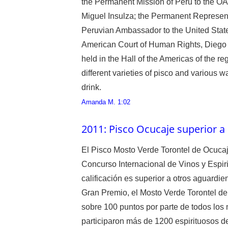
the Permanent Mission of Peru to the O
Miguel Insulza; the Permanent Represent
Peruvian Ambassador to the United States
American Court of Human Rights, Diego 
held in the Hall of the Americas of the r
different varieties of pisco and various w
drink.
Amanda M.
1:02
2011: Pisco Ocucaje superior a 
El Pisco Mosto Verde Torontel de Ocuca
Concurso Internacional de Vinos y Espiri
calificación es superior a otros aguardie
Gran Premio, el Mosto Verde Torontel d
sobre 100 puntos por parte de todos los
participaron más de 1200 espirituoso