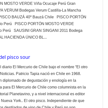
 MOSTO VERDE Viña Ocucaje Perú Gran
A VERUM Bodegas Verum Castilla-La Mancha
 PISCO BAUZÁ 40º Bauzá Chile PISCO PORTÓN
avedo Perú PISCO PORTÓN MOSTO VERDE
edo Perú SAUSINI GRAN SINGANI 2011 Bodega
EAL HACIENDA ÚNICO BL...
 del pisco sour
l diario El Mercurio de Chile bajo el nombre “El otro
Noticias. Patricio Tapia nació en Chile en 1968.
on diplomado de degustación y enología en la
a para El Mercurio de Chile como columnista en la
torial Planetavino, y a nivel internacional es editor
Nueva York.. El otro pisco. Independiente de que
s destilados de vino de Chile y Perú no son