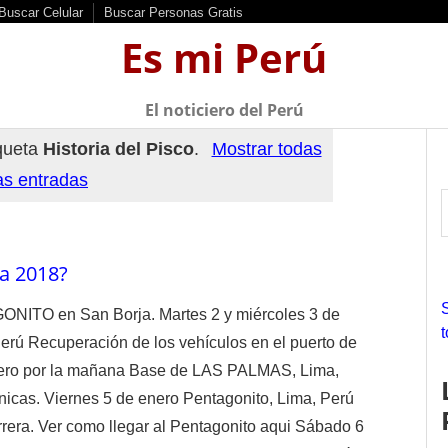
Buscar Celular
Buscar Personas Gratis
Es mi Perú
El noticiero del Perú
iqueta
Historia del Pisco
.
Mostrar todas
as entradas
ma 2018?
r
ONITO en San Borja. Martes 2 y miércoles 3 de
erú Recuperación de los vehículos en el puerto de
f
enero por la mañana Base de LAS PALMAS, Lima,
r
cnicas. Viernes 5 de enero Pentagonito, Lima, Perú
:
rrera. Ver como llegar al Pentagonito aqui Sábado 6