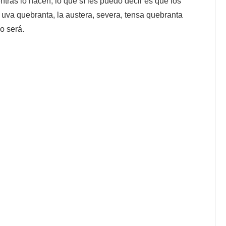
tras lo hacen, lo que sí les puedo decir es que los
uva quebranta, la austera, severa, tensa quebranta
o será.