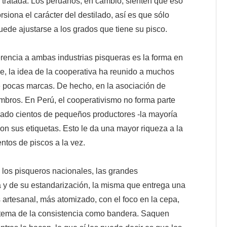
tratada. Los peruanos, en cambio, sienten que eso
rsiona el carácter del destilado, así es que sólo
uede ajustarse a los grados que tiene su pisco.
ferencia a ambas industrias pisqueras es la forma en
e, la idea de la cooperativa ha reunido a muchos
e pocas marcas. De hecho, en la asociación de
bros. En Perú, el cooperativismo no forma parte
rcado cientos de pequeños productores -la mayoría
con sus etiquetas. Esto le da una mayor riqueza a la
ntos de piscos a la vez.
 los pisqueros nacionales, las grandes
a y de su estandarización, la misma que entrega una
 artesanal, más atomizado, con el foco en la cepa,
el tema de la consistencia como bandera. Saquen