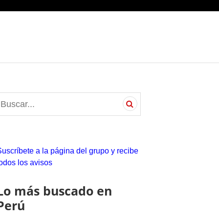
S
e
a
c
Suscríbete a la página del grupo y recibe
h
todos los avisos
o
Lo más buscado en
Perú