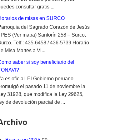
uedes consultar gratis....
Horarios de misas en SURCO
Parroquia del Sagrado Corazón de Jesús
- PES (Ver mapa) Santorín 258 – Surco,
Surco. Telf.: 435-6458 / 436-5739 Horario
e Misa Martes a Vi...
Como saber si soy beneficiario del
FONAVI?
Ya es oficial. El Gobierno peruano
promulgó el pasado 11 de noviembre la
Ley 31928, que modifica la Ley 29625,
ey de devolución parcial de ...
Archivo
►
Buscar en 2025
(2)