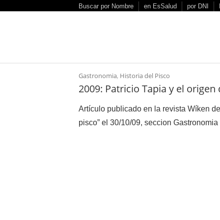
S
Buscar por Nombre
en EsSalud
por DNI
k
i
p
t
o
Gastronomia
,
Historia del Pisco
c
2009: Patricio Tapia y el origen
o
n
Artículo publicado en la revista Wíken de
t
pisco” el 30/10/09, seccion Gastronomia N
e
n
t