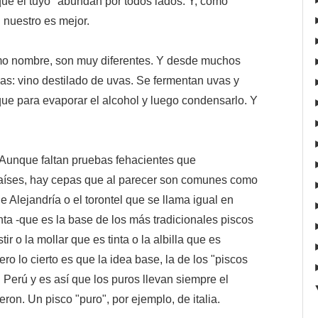
que el tuyo" abundan por todos lados. Y, como
 nuestro es mejor.
mo nombre, son muy diferentes. Y desde muchos
s: vino destilado de uvas. Se fermentan uvas y
que para evaporar el alcohol y luego condensarlo. Y
. Aunque faltan pruebas fehacientes que
aíses, hay cepas que al parecer son comunes como
de Alejandría o el torontel que se llama igual en
ta -que es la base de los más tradicionales piscos
r o la mollar que es tinta o la albilla que es
ro lo cierto es que la idea base, la de los "piscos
 Perú y es así que los puros llevan siempre el
ron. Un pisco "puro", por ejemplo, de italia.