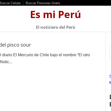
Buscar Celular
Buscar Personas Gratis
Es mi Perú
El noticiero del Perú
 del pisco sour
l diario El Mercurio de Chile bajo el nombre “El otro
otic...
r
f
r
: