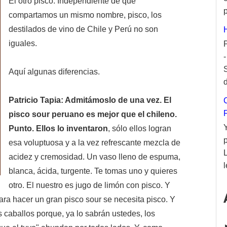
El otro pisco. Independiente de que
p
compartamos un mismo nombre, pisco, los
destilados de vino de Chile y Perú no son
iguales.
Aquí algunas diferencias.
d
Patricio Tapia: Admitámoslo de una vez. El
pisco sour peruano es mejor que el chileno.
Punto. Ellos lo inventaron
, sólo ellos logran
esa voluptuosa y a la vez refrescante mezcla de
acidez y cremosidad. Un vaso lleno de espuma,
l
blanca, ácida, turgente. Te tomas uno y quieres
otro. El nuestro es jugo de limón con pisco. Y
ara hacer un gran pisco sour se necesita pisco. Y
s caballos porque, ya lo sabrán ustedes, los