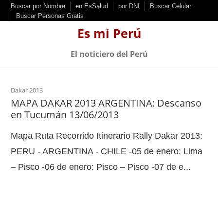
S
Buscar por Nombre
en EsSalud
por DNI
Buscar Celular
Buscar Personas Gratis
k
Es mi Perú
i
p
El noticiero del Perú
t
o
c
Dakar 2013
MAPA DAKAR 2013 ARGENTINA: Descanso
o
en Tucumán 13/06/2013
n
t
Mapa Ruta Recorrido Itinerario Rally Dakar 2013:
e
PERU - ARGENTINA - CHILE -05 de enero: Lima
n
– Pisco -06 de enero: Pisco – Pisco -07 de e...
t