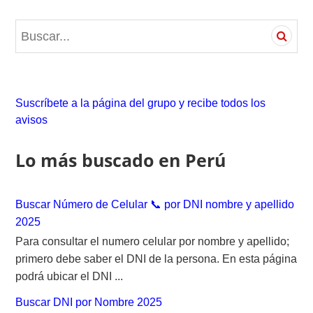
S
e
a
r
c
Suscríbete a la página del grupo y recibe todos los
h
avisos
f
o
Lo más buscado en Perú
r
:
Buscar Número de Celular 📞 por DNI nombre y apellido
2025
Para consultar el numero celular por nombre y apellido;
primero debe saber el DNI de la persona. En esta página
podrá ubicar el DNI ...
Buscar DNI por Nombre 2025