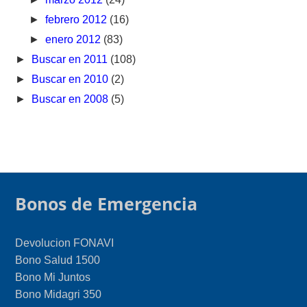
►
febrero 2012
(16)
►
enero 2012
(83)
►
Buscar en 2011
(108)
►
Buscar en 2010
(2)
►
Buscar en 2008
(5)
Bonos de Emergencia
Devolucion FONAVI
Bono Salud 1500
Bono Mi Juntos
Bono Midagri 350