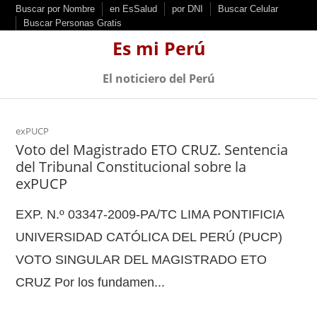
S
Buscar por Nombre
en EsSalud
por DNI
Buscar Celular
Buscar Personas Gratis
k
Es mi Perú
i
p
El noticiero del Perú
t
o
c
exPUCP
Voto del Magistrado ETO CRUZ. Sentencia
o
del Tribunal Constitucional sobre la
n
exPUCP
t
e
EXP. N.º 03347-2009-PA/TC LIMA PONTIFICIA
n
UNIVERSIDAD CATÓLICA DEL PERÚ (PUCP)
t
VOTO SINGULAR DEL MAGISTRADO ETO
CRUZ Por los fundamen...