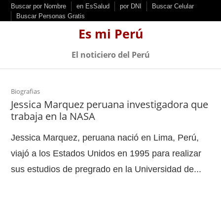
S
Buscar por Nombre
en EsSalud
por DNI
Buscar Celular
Buscar Personas Gratis
k
Es mi Perú
i
p
El noticiero del Perú
t
o
c
Biografias
Jessica Marquez peruana investigadora que
o
trabaja en la NASA
n
t
Jessica Marquez, peruana nació en Lima, Perú,
e
viajó a los Estados Unidos en 1995 para realizar
n
sus estudios de pregrado en la Universidad de...
t