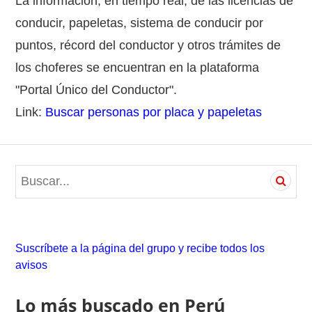
La información, en tiempo real, de las licencias de
conducir, papeletas, sistema de conducir por
puntos, récord del conductor y otros trámites de
los choferes se encuentran en la plataforma
"Portal Único del Conductor".
Link:
Buscar personas por placa y papeletas
S
e
a
r
c
Suscríbete a la página del grupo y recibe todos los
h
avisos
f
o
Lo más buscado en Perú
r