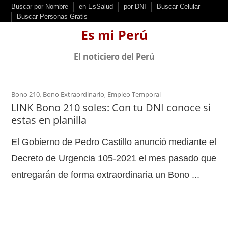
S
Buscar por Nombre
en EsSalud
por DNI
Buscar Celular
Buscar Personas Gratis
k
Es mi Perú
i
p
El noticiero del Perú
t
o
c
Bono 210
,
Bono Extraordinario
,
Empleo Temporal
LINK Bono 210 soles: Con tu DNI conoce si
o
estas en planilla
n
t
El Gobierno de Pedro Castillo anunció mediante el
e
Decreto de Urgencia 105-2021 el mes pasado que
n
entregarán de forma extraordinaria un Bono ...
t