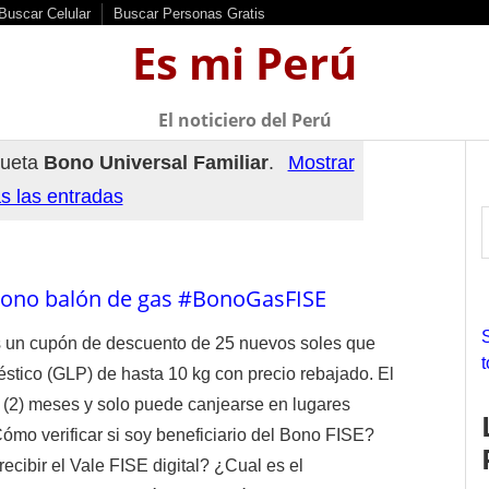
Buscar Celular
Buscar Personas Gratis
Es mi Perú
El noticiero del Perú
queta
Bono Universal Familiar
.
Mostrar
s las entradas
 Bono balón de gas #BonoGasFISE
r
 un cupón de descuento de 25 nuevos soles que
stico (GLP) de hasta 10 kg con precio rebajado. El
f
s (2) meses y solo puede canjearse en lugares
r
ómo verificar si soy beneficiario del Bono FISE?
:
ibir el Vale FISE digital? ¿Cual es el