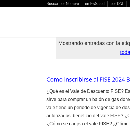
S
Buscar por Nombre
en EsSalud
por DNI
k
i
p
t
o
Mostrando entradas con la eti
c
toda
o
n
t
e
Como inscribirse al FISE 2024
n
t
¿Qué es el Vale de Descuento FISE? Es
sirve para comprar un balón de gas domé
vale tiene un periodo de vigencia de do
autorizados. beneficio del vale FISE? ¿C
¿Cómo se canjea el vale FISE? ¿Cómo rec