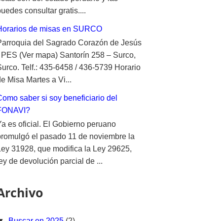
uedes consultar gratis....
Horarios de misas en SURCO
Parroquia del Sagrado Corazón de Jesús
- PES (Ver mapa) Santorín 258 – Surco,
Surco. Telf.: 435-6458 / 436-5739 Horario
e Misa Martes a Vi...
Como saber si soy beneficiario del
FONAVI?
Ya es oficial. El Gobierno peruano
promulgó el pasado 11 de noviembre la
Ley 31928, que modifica la Ley 29625,
ey de devolución parcial de ...
Archivo
▼
Buscar en 2025
(2)