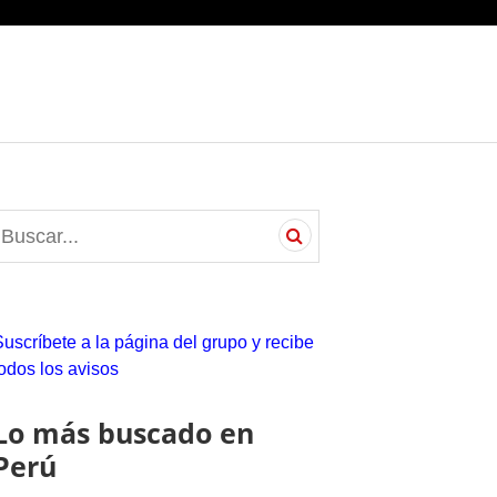
S
e
a
c
Suscríbete a la página del grupo y recibe
h
todos los avisos
o
Lo más buscado en
Perú