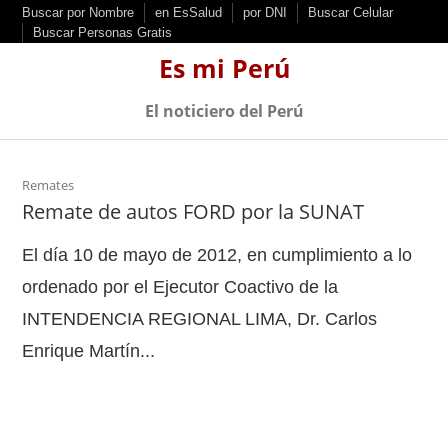
S
Buscar por Nombre
en EsSalud
por DNI
Buscar Celular
Buscar Personas Gratis
k
Es mi Perú
i
p
El noticiero del Perú
t
o
c
Remates
Remate de autos FORD por la SUNAT
o
n
El día 10 de mayo de 2012, en cumplimiento a lo
t
ordenado por el Ejecutor Coactivo de la
e
INTENDENCIA REGIONAL LIMA, Dr. Carlos
n
t
Enrique Martín...