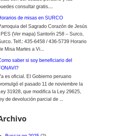
uedes consultar gratis....
Horarios de misas en SURCO
Parroquia del Sagrado Corazón de Jesús
- PES (Ver mapa) Santorín 258 – Surco,
Surco. Telf.: 435-6458 / 436-5739 Horario
e Misa Martes a Vi...
Como saber si soy beneficiario del
FONAVI?
Ya es oficial. El Gobierno peruano
promulgó el pasado 11 de noviembre la
Ley 31928, que modifica la Ley 29625,
ey de devolución parcial de ...
Archivo
►
Buscar en 2025
(2)