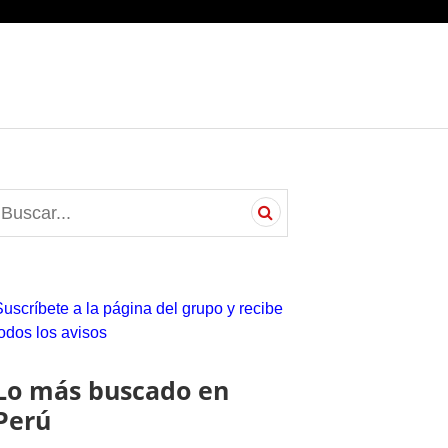
S
e
a
c
Suscríbete a la página del grupo y recibe
h
todos los avisos
o
Lo más buscado en
Perú