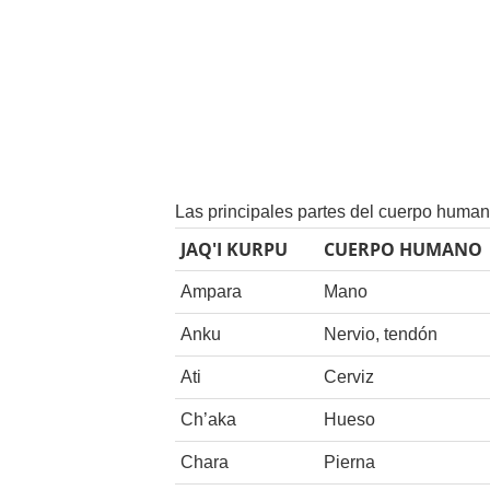
Las principales partes del cuerpo huma
JAQ'I KURPU
CUERPO HUMANO
Ampara
Mano
Anku
Nervio, tendón
Ati
Cerviz
Ch’aka
Hueso
Chara
Pierna