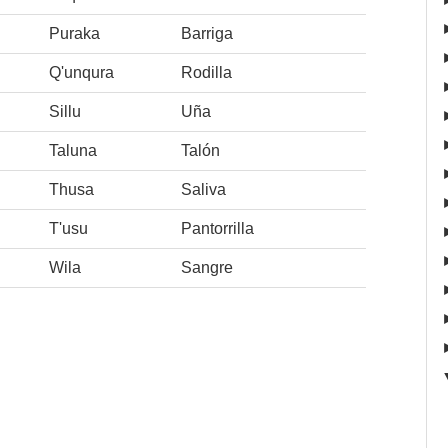
Puraka
Barriga
Q'unqura
Rodilla
Sillu
Uña
Taluna
Talón
Thusa
Saliva
T'usu
Pantorrilla
Wila
Sangre