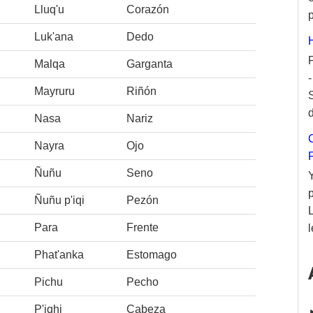
Lluq'u
Corazón
p
Luk'ana
Dedo
Malqa
Garganta
Mayruru
Riñón
d
Nasa
Nariz
Nayra
Ojo
Ñuñu
Seno
Ñuñu p'iqi
Pezón
Para
Frente
l
Phat'anka
Estomago
Pichu
Pecho
P'iqhi
Cabeza