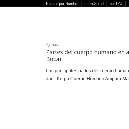
S
Buscar por Nombre
en EsSalud
por DNI
k
i
p
t
o
Aymara
c
Partes del cuerpo humano en a
o
Boca)
n
t
Las principales partes del cuerpo huma
e
Jaq'i Kurpu Cuerpo Humano Ampara Man
n
t