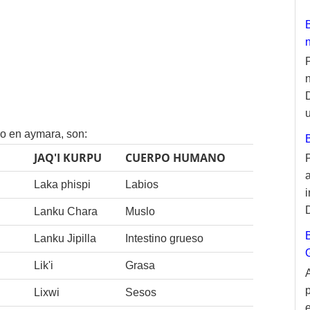
u
no en aymara, son:
JAQ'I KURPU
CUERPO HUMANO
Laka phispi
Labios
Lanku Chara
Muslo
Lanku Jipilla
Intestino grueso
Lik'i
Grasa
Lixwi
Sesos