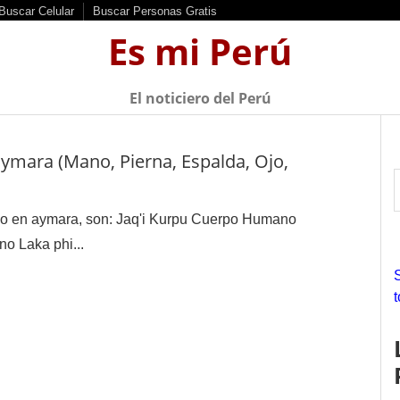
Buscar Celular
Buscar Personas Gratis
Es mi Perú
El noticiero del Perú
ymara (Mano, Pierna, Espalda, Ojo,
no en aymara, son: Jaq'i Kurpu Cuerpo Humano
r
o Laka phi...
f
r
: