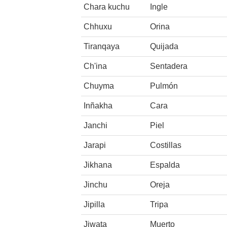
Chara kuchu
Ingle
Chhuxu
Orina
Tiranqaya
Quijada
Ch'ina
Sentadera
Chuyma
Pulmón
Inñakha
Cara
Janchi
Piel
Jarapi
Costillas
Jikhana
Espalda
Jinchu
Oreja
Jipilla
Tripa
Jiwata
Muerto