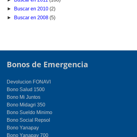
►
Buscar en 2010
(2)
►
Buscar en 2008
(5)
Bonos de Emergencia
Devolucion FONAVI
Bono Salud 1500
Bono Mi Juntos
Bono Midagri 350
Bono Sueldo Minimo
Bono Social Repsol
Bono Yanapay
Bono Yanapay 700