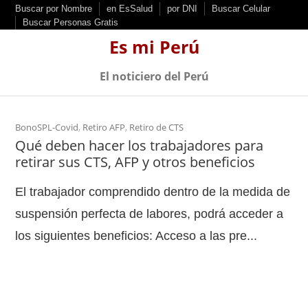
S
Buscar por Nombre
en EsSalud
por DNI
Buscar Celular
Buscar Personas Gratis
k
Es mi Perú
i
p
El noticiero del Perú
t
o
c
BonoSPL-Covid
,
Retiro AFP
,
Retiro de CTS
Qué deben hacer los trabajadores para
o
retirar sus CTS, AFP y otros beneficios
n
t
El trabajador comprendido dentro de la medida de
e
suspensión perfecta de labores, podrá acceder a
n
los siguientes beneficios: Acceso a las pre...
t