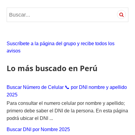
S
e
a
r
c
Suscríbete a la página del grupo y recibe todos los
h
avisos
f
o
Lo más buscado en Perú
r
:
Buscar Número de Celular 📞 por DNI nombre y apellido
2025
Para consultar el numero celular por nombre y apellido;
primero debe saber el DNI de la persona. En esta página
podrá ubicar el DNI ...
Buscar DNI por Nombre 2025