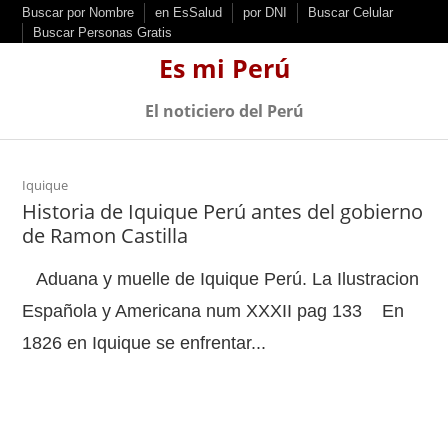
S
Buscar por Nombre
en EsSalud
por DNI
Buscar Celular
Buscar Personas Gratis
k
Es mi Perú
i
p
El noticiero del Perú
t
o
c
Iquique
Historia de Iquique Perú antes del gobierno
o
de Ramon Castilla
n
t
Aduana y muelle de Iquique Perú. La Ilustracion
e
Española y Americana num XXXII pag 133 En
n
1826 en Iquique se enfrentar...
t