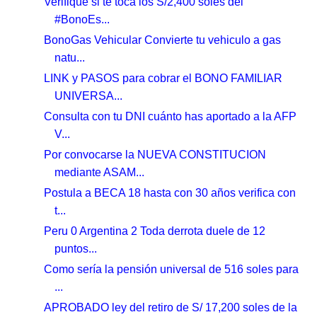
Verifique si te toca los S/2,400 soles del
#BonoEs...
BonoGas Vehicular Convierte tu vehiculo a gas
natu...
LINK y PASOS para cobrar el BONO FAMILIAR
UNIVERSA...
Consulta con tu DNI cuánto has aportado a la AFP
V...
Por convocarse la NUEVA CONSTITUCION
mediante ASAM...
Postula a BECA 18 hasta con 30 años verifica con
t...
Peru 0 Argentina 2 Toda derrota duele de 12
puntos...
Como sería la pensión universal de 516 soles para
...
APROBADO ley del retiro de S/ 17,200 soles de la