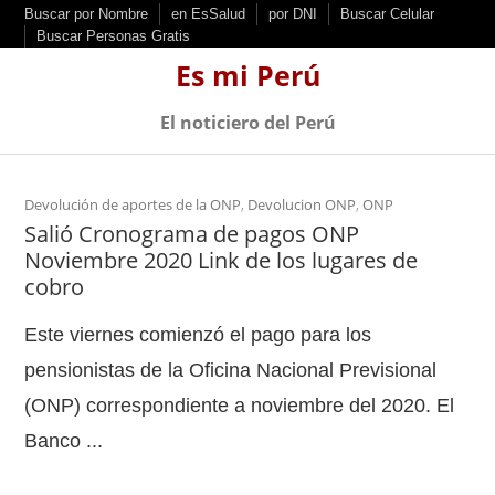
S
Buscar por Nombre
en EsSalud
por DNI
Buscar Celular
Buscar Personas Gratis
k
Es mi Perú
i
p
El noticiero del Perú
t
o
c
Devolución de aportes de la ONP
,
Devolucion ONP
,
ONP
Salió Cronograma de pagos ONP
o
Noviembre 2020 Link de los lugares de
n
cobro
t
e
Este viernes comienzó el pago para los
n
pensionistas de la Oficina Nacional Previsional
t
(ONP) correspondiente a noviembre del 2020. El
Banco ...