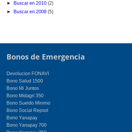
►
Buscar en 2010
(2)
►
Buscar en 2008
(5)
Bonos de Emergencia
Devolucion FONAVI
Bono Salud 1500
Bono Mi Juntos
Bono Midagri 350
Bono Sueldo Minimo
Bono Social Repsol
Bono Yanapay
Bono Yanapay 700