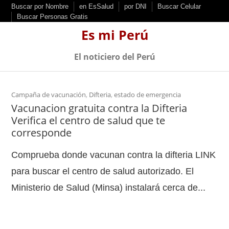
S
Buscar por Nombre
en EsSalud
por DNI
Buscar Celular
Buscar Personas Gratis
k
Es mi Perú
i
p
El noticiero del Perú
t
o
c
Campaña de vacunación
,
Difteria
,
estado de emergencia
Vacunacion gratuita contra la Difteria
o
Verifica el centro de salud que te
n
corresponde
t
e
Comprueba donde vacunan contra la difteria LINK
n
para buscar el centro de salud autorizado. El
t
Ministerio de Salud (Minsa) instalará cerca de...