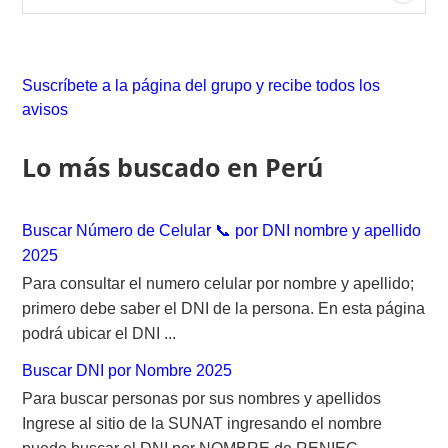
e
a
r
c
Suscríbete a la página del grupo y recibe todos los
h
avisos
f
o
Lo más buscado en Perú
r
:
Buscar Número de Celular 📞 por DNI nombre y apellido
2025
Para consultar el numero celular por nombre y apellido;
primero debe saber el DNI de la persona. En esta página
podrá ubicar el DNI ...
Buscar DNI por Nombre 2025
Para buscar personas por sus nombres y apellidos
Ingrese al sitio de la SUNAT ingresando el nombre