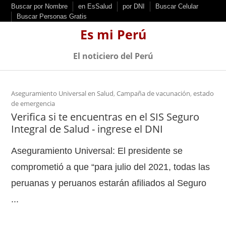
S
Buscar por Nombre
en EsSalud
por DNI
Buscar Celular
Buscar Personas Gratis
k
Es mi Perú
i
p
El noticiero del Perú
t
o
c
Aseguramiento Universal en Salud
,
Campaña de vacunación
,
estado
de emergencia
o
Verifica si te encuentras en el SIS Seguro
n
Integral de Salud - ingrese el DNI
t
e
Aseguramiento Universal: El presidente se
n
comprometió a que “para julio del 2021, todas las
t
peruanas y peruanos estarán afiliados al Seguro
...